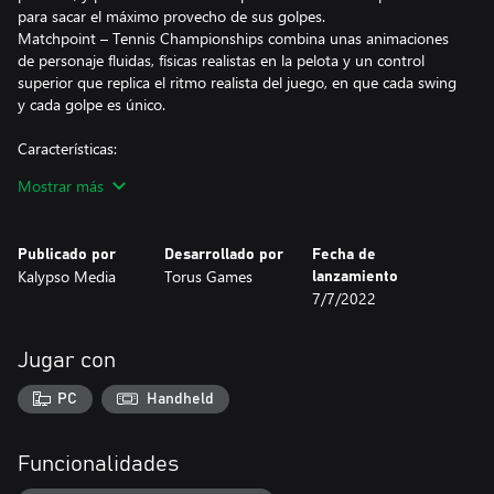
para sacar el máximo provecho de sus golpes.
Matchpoint – Tennis Championships combina unas animaciones
de personaje fluidas, físicas realistas en la pelota y un control
superior que replica el ritmo realista del juego, en que cada swing
y cada golpe es único.
Características:
Mostrar más
• Comienza tu camino individual o como multijugador en línea.
Un modo trayectoria con sistema de clasificación por méritos que
permite emparejamientos más precisos y competitivos.
Publicado por
Desarrollado por
Fecha de
• Crea tu propia estrella del tenis en 3D. Elige tu apariencia, ropa
Kalypso Media
Torus Games
lanzamiento
y estilo de juego gracias a una gran variedad de opciones de
7/7/2022
personalización, incluyendo técnicas realistas como el revés de
derecha o izquierda, a una o dos manos.
• Domina la pista como una estrella profesional. ¡El juego cuenta
Jugar con
con 16 estrellas del tenis internacionales reales del circuito
profesional, como Carlos Alcaraz, Benoît Paire o Garbiñe
PC
Handheld
Muguruza, incluyendo su equipamiento de marcas como Nike,
Yonex, Babolat y muchas más!Ya empieza la temporada: ¡coge
una raqueta y conviértete en la próxima estrella del tenis!
Funcionalidades
• Personaliza a tu atleta y su equipación. Desde raquetas a ropa,