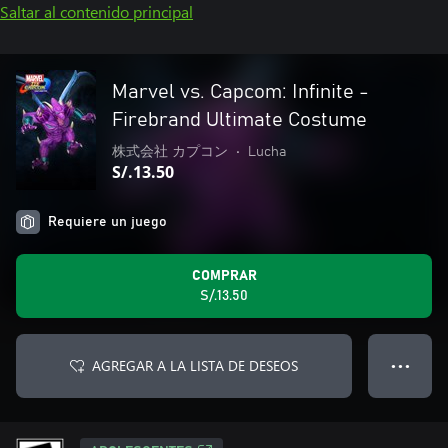
Saltar al contenido principal
Marvel vs. Capcom: Infinite -
Firebrand Ultimate Costume
株式会社 カプコン
•
Lucha
S/.13.50
Requiere un juego
COMPRAR
S/.13.50
AGREGAR A LA LISTA DE DESEOS
● ● ●