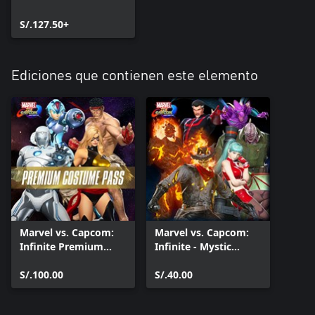
S/.127.50+
Ediciones que contienen este elemento
Marvel vs. Capcom:
Marvel vs. Capcom:
Infinite Premium
Infinite - Mystic
Costume Pass
Masters Costume
S/.100.00
Pack
S/.40.00