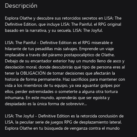
Descripción
Explora Olathe y descubre sus retorcidos secretos en LISA: The
Definitive Edition, que incluye LISA: The Painful, el RPG original
basado en la narrativa, y su secuela, LISA: The Joyful.
LISA: The Painful - Definitive Edition es el RPG miserable e
hilarante de tus pesadillas más salvajes. Emprende un viaje
implacable a través del páramo postapocalíptico de Olathe.
Debajo de su encantador exterior hay un mundo lleno de asco y
desolación moral, donde descubrirás qué tipo de persona eres al
tener la OBLIGACIÓN de tomar decisiones que afectarán la
historia de forma permanente. Haz sacrificios para mantener con
vida a los miembros de tu equipo, ya sea aguantar golpes por
ellos, perder extremidades o someterte a alguna otra tortura
inhumana. En este mundo, aprenderás que ser egoísta y
despiadado es la única forma de sobrevivir...
LISA: The Joyful - Definitive Edition es la retorcida conclusión de
LISA, la peculiar serie de juegos RPG de desplazamiento lateral.
Explora Olathe en tu búsqueda de venganza contra el mundo
que tanto te ha hecho sufrir. A lo largo del camino, aprende