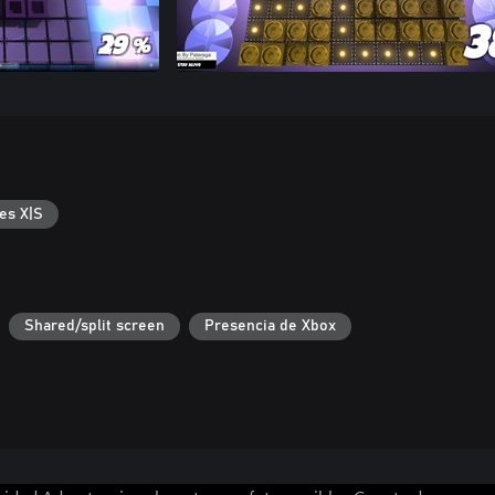
es X|S
Shared/split screen
Presencia de Xbox