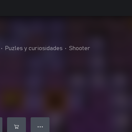
•
Puzles y curiosidades
•
Shooter
● ● ●