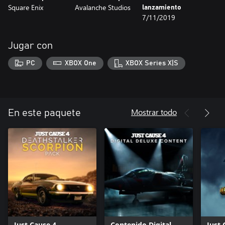
Square Enix
Avalanche Studios
lanzamiento
7/11/2019
Jugar con
PC
XBOX One
XBOX Series X|S
Mostrar todo
En este paquete
Just Cause 4 -
Contenido Digital
Just 