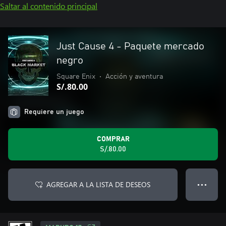
Saltar al contenido principal
Just Cause 4 - Paquete mercado
negro
Square Enix
•
Acción y aventura
S/.80.00
Requiere un juego
COMPRAR
S/.80.00
AGREGAR A LA LISTA DE DESEOS
● ● ●