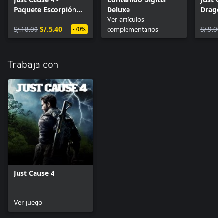
Paquete Escorpión
Deluxe
Drag
acechador
Ver artículos
S/.18.00
S/.5.40
complementarios
S/.9.0
-70%
Trabaja con
Just Cause 4
Ver juego