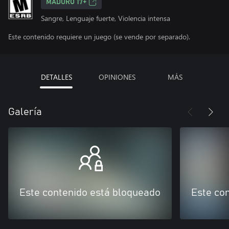
MADURO 17+
Sangre, Lenguaje fuerte, Violencia intensa
Este contenido requiere un juego (se vende por separado).
DETALLES
OPINIONES
MÁS
Galería
Este contenido está bloqueado
Este co