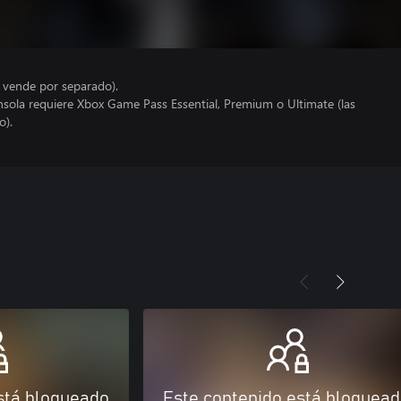
e vende por separado).
nsola requiere Xbox Game Pass Essential, Premium o Ultimate (las
o).
stá bloqueado
Este contenido está bloquea