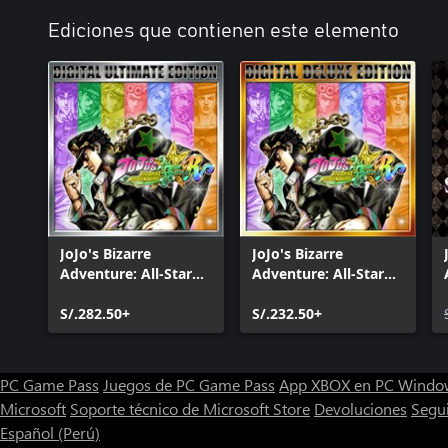
Ediciones que contienen este elemento
JoJo's Bizarre
JoJo's Bizarre
Adventure: All-Star
Adventure: All-Star
Battle R Ultimate
Battle R Edición
Edition
S/.282.50+
Deluxe
S/.232.50+
PC Game Pass
Juegos de PC Game Pass
App XBOX en PC Windo
Microsoft
Soporte técnico de Microsoft Store
Devoluciones
Segu
Español (Perú)