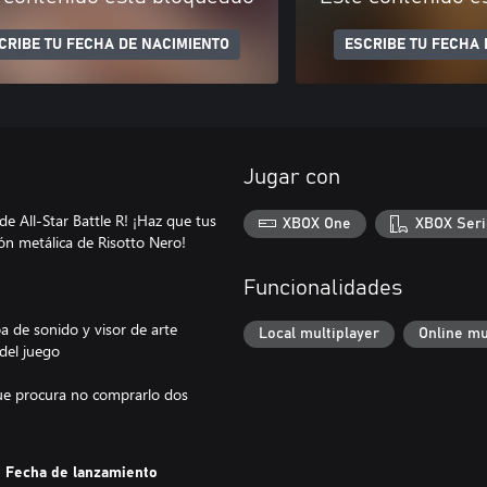
CRIBE TU FECHA DE NACIMIENTO
ESCRIBE TU FECHA 
Jugar con
 de All-Star Battle R! ¡Haz que tus
XBOX One
XBOX Seri
n metálica de Risotto Nero!
Funcionalidades
a de sonido y visor de arte
Local multiplayer
Online mu
 del juego
que procura no comprarlo dos
Fecha de lanzamiento