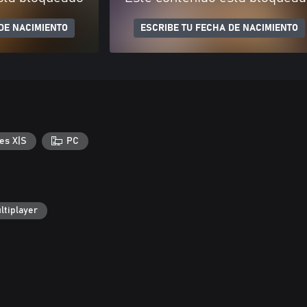
DE NACIMIENTO
ESCRIBE TU FECHA DE NACIMIENTO
es X|S
PC
ltiplayer