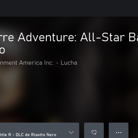
rre Adventure: All-Star B
o
nment America Inc.
•
Lucha
● ● ●
attle R - DLC de Risotto Nero