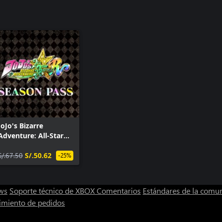
JoJo's Bizarre
Adventure: All-Star
Battle R Pase de
Temporada
S/.67.50
S/.50.62
-25%
ws
Soporte técnico de XBOX
Comentarios
Estándares de la comu
imiento de pedidos