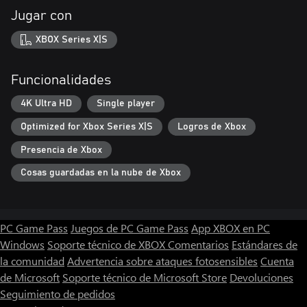
Jugar con
XBOX Series X|S
Funcionalidades
4K Ultra HD
Single player
Optimized for Xbox Series X|S
Logros de Xbox
Presencia de Xbox
Cosas guardadas en la nube de Xbox
PC Game Pass
Juegos de PC Game Pass
App XBOX en PC
Windows
Soporte técnico de XBOX
Comentarios
Estándares de
la comunidad
Advertencia sobre ataques fotosensibles
Cuenta
de Microsoft
Soporte técnico de Microsoft Store
Devoluciones
Seguimiento de pedidos