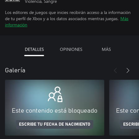
Violencia, Sangre
Los editores de juegos que inicies recibirán acceso a la información
de tu perfil de Xbox y a los datos asociados mientras juegas.
Más
información
DETALLES
OPINIONES
MÁS
Galería
Este contenido está bloqueado
Este co
ESCRIBE TU FECHA DE NACIMIENTO
ESCRIB