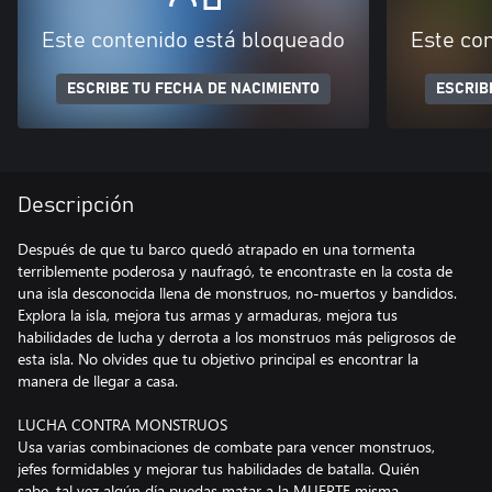
Este contenido está bloqueado
Este co
ESCRIBE TU FECHA DE NACIMIENTO
ESCRIB
Descripción
Después de que tu barco quedó atrapado en una tormenta
terriblemente poderosa y naufragó, te encontraste en la costa de
una isla desconocida llena de monstruos, no-muertos y bandidos.
Explora la isla, mejora tus armas y armaduras, mejora tus
habilidades de lucha y derrota a los monstruos más peligrosos de
esta isla. No olvides que tu objetivo principal es encontrar la
manera de llegar a casa.
LUCHA CONTRA MONSTRUOS
Usa varias combinaciones de combate para vencer monstruos,
jefes formidables y mejorar tus habilidades de batalla. Quién
sabe, tal vez algún día puedas matar a la MUERTE misma.