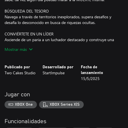
BÚSQUEDA DEL TESORO
Navega a través de territorios inexplorados, supera desafíos y
desafía lo desconocido en busca de riquezas ocultas.
CONVIÉRTETE EN UN LÍDER
Asciende de un paria a un luchador destacado y construye una
reputación que te establecerá como un líder respetado en esta
Mostrar más
isla.
EXPLORA LA ISLA
Publicado por
Desarrollado por
Fecha de
Embárcate en la aventura de explorar la isla. Adéntrate en sus
Two Cakes Studio
StartImpulse
lanzamiento
misterios, descubre rincones ocultos y revela sus secretos bien
15/5/2025
guardados.
Jugar con
XBOX One
XBOX Series X|S
Funcionalidades