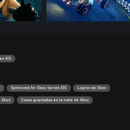
es X|S
r
Optimized for Xbox Series X|S
Logros de Xbox
e Xbox
Cosas guardadas en la nube de Xbox