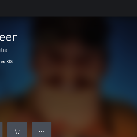
eer
lia
ies X|S
● ● ●