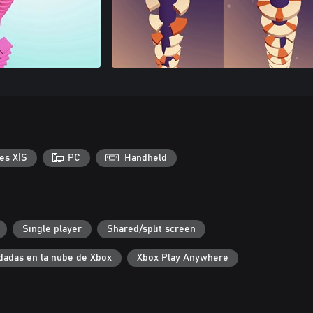
es X|S
PC
Handheld
Single player
Shared/split screen
dadas en la nube de Xbox
Xbox Play Anywhere