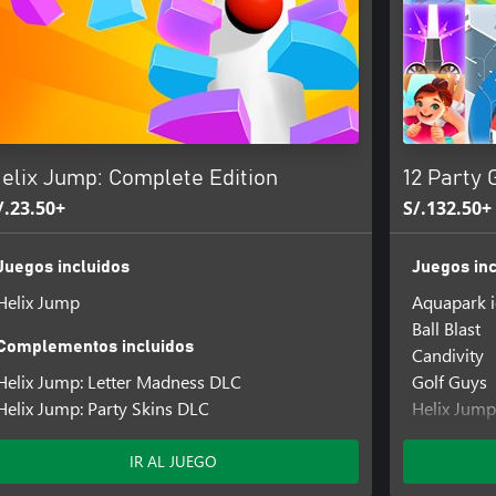
elix Jump: Complete Edition
12 Party 
/.23.50+
S/.132.50+
Juegos incluidos
Juegos inc
Helix Jump
Aquapark 
Ball Blast
Complementos incluidos
Candivity
Helix Jump: Letter Madness DLC
Golf Guys
Helix Jump: Party Skins DLC
Helix Jump
Hole io
Mob Contr
IR AL JUEGO
Paper io 2