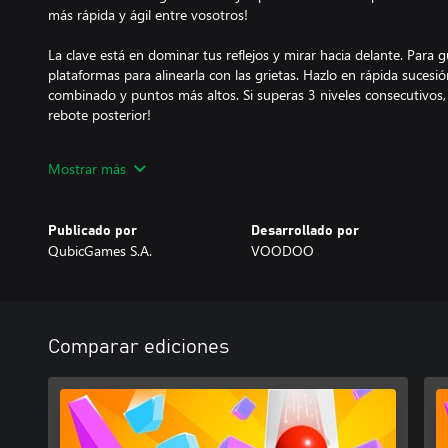
más rápida y ágil entre vosotros!
La clave está en dominar tus reflejos y mirar hacia delante. Para gui
plataformas para alinearla con las grietas. Hazlo en rápida suce
combinado y puntos más altos. Si superas 3 niveles consecutivos, 
rebote posterior!
Características:
Mostrar más
- deja caer tu bola a velocidad de vértigo y ábrete paso a través 
- ¡enfréntate a tus amigos o familiares en el modo multijugador 
modos de juego diferentes!
Publicado por
Desarrollado por
- practica tus reflejos y supera tus mejores puntuaciones
QubicGames S.A.
VOODOO
- comprueba cuántos niveles puedes completar en este juego int
- derrota a los jefes en niveles con obstáculos como interruptore
siquiera una bola de fuego cayendo a toda velocidad puede destr
- personaliza tu bola con una variedad de divertidas skins
- invita a cualquiera a jugar gracias a los controles fáciles y las reg
Comparar ediciones
- ¡no te aburras nunca gracias a este increíble matatiempo!
¡Lánzate a una aventura sin fin con niveles ilimitados, pon a prueb
a divertirse juntos!