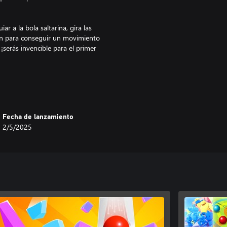
ar a la bola saltarina, gira las
sión para conseguir un movimiento
¡serás invencible para el primer
de plataformas helicoidales
para hasta 4 jugadores con 3
Fecha de lanzamiento
2/5/2025
erminable
s y plataformas metálicas que ni
uir
las sencillas
a tus habilidades e invita a otros