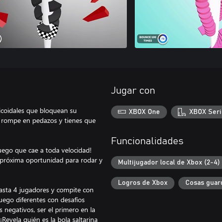
Jugar con
licoidales que bloquean su
XBOX One
XBOX Seri
e rompe en pedazos y tienes que
Funcionalidades
fuego que cae a toda velocidad!
u próxima oportunidad para rodar y
Multijugador local de Xbox (2-4)
Logros de Xbox
Cosas guar
 hasta 4 jugadores y compite con
juego diferentes con desafíos
 negativos, ser el primero en la
¡Revela quién es la bola saltarina