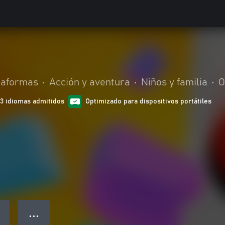
taformas
•
Acción y aventura
•
Niños y familia
•
O
13 idiomas admitidos
Optimizado para dispositivos portátiles
● ● ●