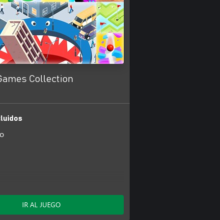
Games Collection
luidos
io
ol
IR AL JUEGO