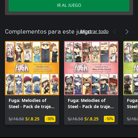
IR AL JUEGO
Mostrar todo
Complementos para este juego
Fuga: Melodies of
Fuga: Melodies of
Fuga:
Steel - Pack de trajes
Steel - Pack de trajes
Steel
de regreso a clases
del camino del
de fa
S/.16.50
S/.8.25
guerrero
S/.16.50
S/.8.25
S/.16
-50%
-50%