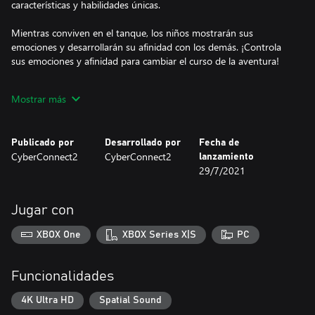
características y habilidades únicas.
Mientras conviven en el tanque, los niños mostrarán sus
emociones y desarrollarán su afinidad con los demás. ¡Controla
sus emociones y afinidad para cambiar el curso de la aventura!
- El Taranis, una misteriosa arma de la antigüedad.
Mostrar más
El Taranis, el tanque gigante que da cobijo a los niños, encierra
numerosos misterios y parece poseer voluntad propia, activando
una temible arma prohibida conocida como el Cañón de Almas
Publicado por
Desarrollado por
Fecha de
en momentos de crisis.
CyberConnect2
CyberConnect2
lanzamiento
29/7/2021
- Tu aventura. Tus elecciones.
¿Estás dispuesto a sacrificar lo que sea para conseguir la victoria?
¿O prefieres otras alternativas?
Jugar con
En este RPG deberás tomar muchas decisiones para poder seguir
progresando, aunque la elección más segura podría no ser
XBOX One
XBOX Series X|S
PC
siempre la más adecuada...
¿Qué decisiones tomarás cuando te enfrentes a una situación
desesperada?
Funcionalidades
Fuga: Melodies of Steel - Edición Deluxe
4K Ultra HD
Spatial Sound
Esta edición deluxe incluye un libro de arte digital, una mini