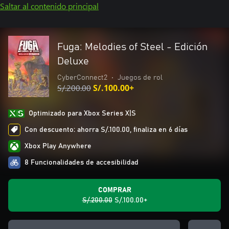
Saltar al contenido principal
Fuga: Melodies of Steel - Edición
Deluxe
CyberConnect2
•
Juegos de rol
S/.200.00
S/.100.00+
Optimizado para Xbox Series X|S
Con descuento: ahorra S/.100.00, finaliza en 6 días
Xbox Play Anywhere
8 Funcionalidades de accesibilidad
COMPRAR
S/.200.00
S/.100.00+