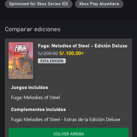
Optimized for Xbox Series X|S
Xbox Play Anywhere
banda sonora y otro tipo de bonificaciones que podrás utilizar
durante el juego.
Contenido:
Comparar ediciones
・Fuga: Melodies of Steel - Juego completo
・Fuga: Melodies of Steel - Libro de arte digital (80 páginas)
・Fuga: Melodies of Steel - Banda sonora digital (15 pistas)
Fuga: Melodies of Steel - Edición Deluxe
・Fuga: Melodies of Steel - Bonificaciones para la partida:
S/.200.00
S/.100.00+
① Trajes de baño para todos los personajes. (Podrás utilizarlos
durante los intermedios y las expediciones).
ESTA EDICIÓN
② Alma desechable para el Cañón de Almas. (Te permitirá utilizar
el Cañón de Almas 1 vez sin sacrificar a ningún personaje).
③ Paquete de artículos.
Juegos incluidos
*Puedes descargar tu copia del libro de arte y la banda sonora
Fuga: Melodies of Steel
digital de Fuga: Melodies of Steel a través del sitio de descarga en
la página web oficial (https://www.cc2.co.jp/fuga/en).
Complementos incluidos
Fuga: Melodies of Steel - Extras de la Edición Deluxe
VOLVER ARRIBA