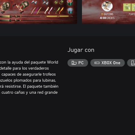
Jugar con
 con la ayuda del paquete World
PC
XBOX One
etalle para los verdaderos
, capaces de asegurarle trofeos
nzuelos plomados para lubinas,
á resistirse. El paquete también
a cuatro cañas y una red grande