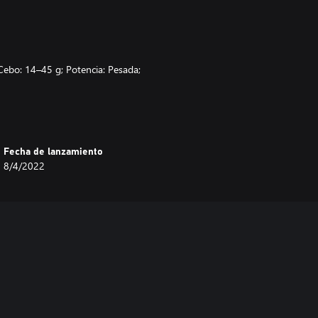
ebo: 14–45 g; Potencia: Pesada;
m; Peso de Cebo: 10–40 g;
Fecha de lanzamiento
 cm; Capacidad: Mono 0.3/120,
8/4/2022
rifugal
: 80 cm; Capacidad: Mono 0.5/140,
l