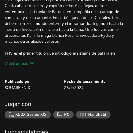
Cecil, caballero oscuro y capitán de las Alas Rojas, decide
enfrentarse a la tiranía de Baronia en compañía de su amigo de
confianza y de su amante. En su búsqueda de los Cristales, Cecil
debe recorrer el mundo entero y el inframundo, llegando hasta la
Tierra de Invocación e incluso hasta la Luna. Une fuerzas con el
draconarius Kain, la maga blanca Rosa, la invocadora Rydia y
muchos otros aliados valiosos.
FFIV es el primer título que introdujo el sistema de batalla en
tiempo continuo, donde el tiempo pasa durante el combate y se
Mostrar más
transmite una sensación de premura. Gracias al éxito del juego,
este revolucionario sistema se implementó en muchos de los
títulos sucesivos de la serie.
Publicado por
Fecha de lanzamiento
SQUARE ENIX
26/9/2024
¡Contempla la dramática historia y los dinámicos combates de la
cuarta entrega de FINAL FANTASY!
Jugar con
---------------------------------------------
XBOX Series X|S
PC
Handheld
■ ¡Vuelve a cobrar vida con nuevos gráficos y sonidos!
・Una actualización general de los gráficos pixelados en 2D,
incluyendo los inconfundibles personajes diseñados con píxeles
Funcionalidades