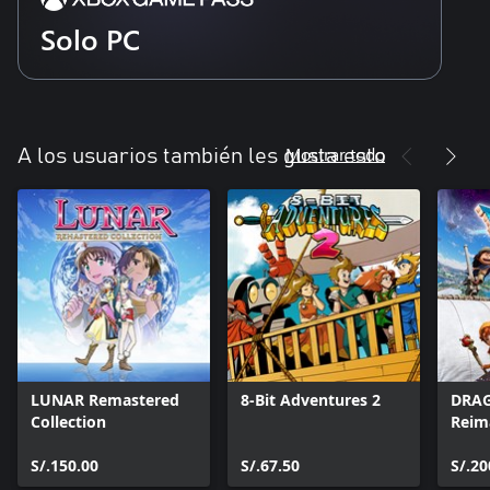
Solo PC
Mostrar todo
A los usuarios también les gusta esto
LUNAR Remastered
8-Bit Adventures 2
DRAG
Collection
Reim
S/.150.00
S/.67.50
S/.20