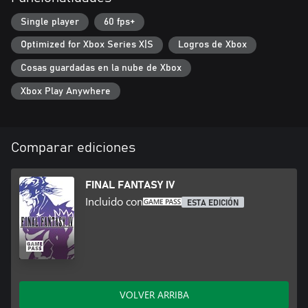
por Kazuko Shibuya, la artista original y colaboradora actual.
・Una banda sonora renovada con un estilo fiel a FINAL
Single player
60 fps+
FANTASY, bajo la supervisión del compositor original Nobuo
Optimized for Xbox Series X|S
Logros de Xbox
Uematsu.
Cosas guardadas en la nube de Xbox
■ ¡Jugabilidad mejorada!
・Incluye una IU modernizada, opciones de combate automático
Xbox Play Anywhere
y más.
・Cambia la banda sonora de la nueva versión, creada para la
remasterización pixelada, a la versión original, que captura el
sonido de la época.
Comparar ediciones
・Ahora es posible alternar entre diferentes fuentes, incluida la
fuente predeterminada y una fuente pixelada basada en el
ambiente del juego original.
FINAL FANTASY IV
・Nuevas funciones adicionales para expandir las opciones del
Incluido con
ESTA EDICIÓN
juego: esto incluye desactivar los encuentros aleatorios y ajustar
los multiplicadores de experiencia obtenida entre 0 y 4.
・Ahonda en el mundo del juego con los contenidos extras del
Bestiario, la Galería y el Reproductor musical.
*Esta remasterización está basada en el título original FINAL
VOLVER ARRIBA
FANTASY IV, publicado en 1991. Es posible que las características