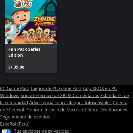
Fun Pack Series
Edition
S/.35.00
PC Game Pass
Juegos de PC Game Pass
App XBOX en PC
Windows
Soporte técnico de XBOX
Comentarios
Estándares de
la comunidad
Advertencia sobre ataques fotosensibles
Cuenta
de Microsoft
Soporte técnico de Microsoft Store
Devoluciones
Seguimiento de pedidos
Español (Perú)
Tus opciones de privacidad