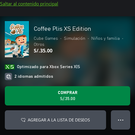
Saltar al contenido principal
Coffee Plis XS Edition
Cube Games
•
Simulación
•
Niños y familia
•
Otros
S/.35.00
Optimizado para Xbox Series X|S
2 idiomas admitidos
COMPRAR
S/.35.00
AGREGAR A LA LISTA DE DESEOS
● ● ●