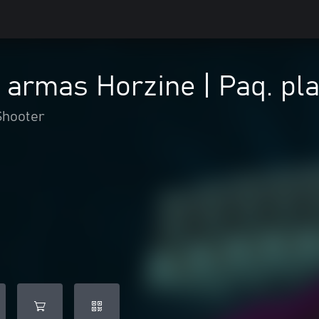
 armas Horzine | Paq. plat
Shooter