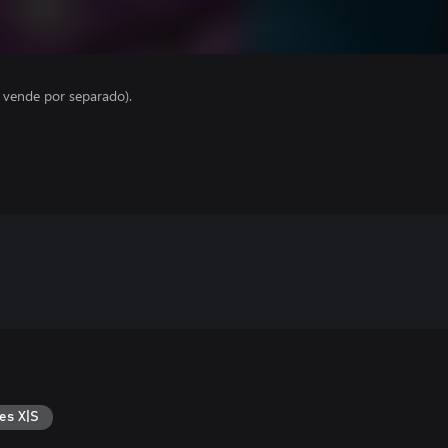
e vende por separado).
es X|S