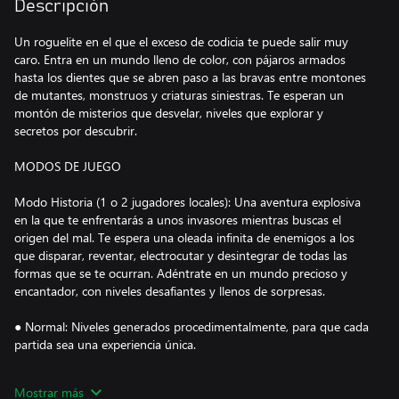
Descripción
Un roguelite en el que el exceso de codicia te puede salir muy
caro. Entra en un mundo lleno de color, con pájaros armados
hasta los dientes que se abren paso a las bravas entre montones
de mutantes, monstruos y criaturas siniestras. Te esperan un
montón de misterios que desvelar, niveles que explorar y
secretos por descubrir.
MODOS DE JUEGO
Modo Historia (1 o 2 jugadores locales): Una aventura explosiva
en la que te enfrentarás a unos invasores mientras buscas el
origen del mal. Te espera una oleada infinita de enemigos a los
que disparar, reventar, electrocutar y desintegrar de todas las
formas que se te ocurran. Adéntrate en un mundo precioso y
encantador, con niveles desafiantes y llenos de sorpresas.
● Normal: Niveles generados procedimentalmente, para que cada
partida sea una experiencia única.
● Con semilla: Planta tu semilla y juega a los mismos niveles que
Mostrar más
tus amigos.