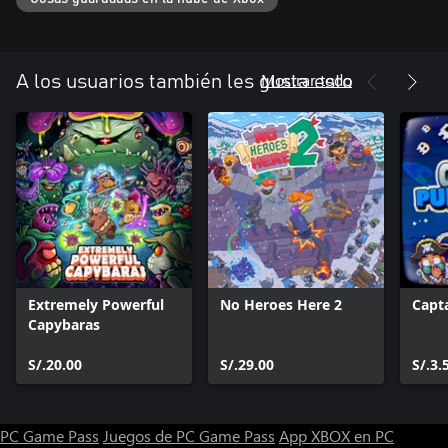
punto de salud.
● Modo Caza: Cada jugador empieza con una lanza. Si la arrojas,
tendrás que recogerla para poder usarla de nuevo.
Mostrar todo
A los usuarios también les gusta esto
Extremely Powerful
No Heroes Here 2
Capt
Capybaras
S/.20.00
S/.29.00
S/.3.
PC Game Pass
Juegos de PC Game Pass
App XBOX en PC