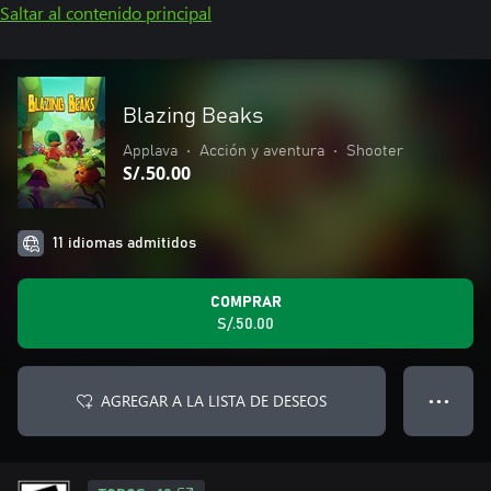
Saltar al contenido principal
Blazing Beaks
Applava
•
Acción y aventura
•
Shooter
S/.50.00
11 idiomas admitidos
COMPRAR
S/.50.00
AGREGAR A LA LISTA DE DESEOS
● ● ●