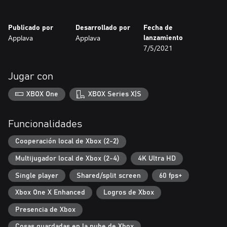
● Partida diaria: Compite con otros jugadores en una partida
Publicado por
Desarrollado por
Fecha de
generada cada día.
Applava
Applava
lanzamiento
7/5/2021
● Retos: Intenta superar varios retos retorcidos.
Jugar con
Modo Torneo (de 2 a 4 jugadores locales): Una experiencia de
batalla que te enfrentará a tus amigos para averiguar quién es el
XBOX One
XBOX Series X|S
verdadero héroe.
● Todos contra todos: Cada uno a lo suyo. El último pico que
Funcionalidades
quede en pie será el ganador.
Cooperación local de Xbox (2-2)
● Modo Un arma: Cada jugador empieza con una misma arma,
Multijugador local de Xbox (2-4)
4K Ultra HD
elegida al azar, y no puede cambiarla durante toda la ronda.
Single player
Shared/split screen
60 fps+
● Modo Corazón malherido: Los jugadores dejan caer corazones
al sufrir daño y cualquier otro jugador puede recogerlos.
Xbox One X Enhanced
Logros de Xbox
Presencia de Xbox
● Modo Guardián craneal: Recoge y protege la calavera dorada
sin perderla durante cierto tiempo y todos tus rivales perderán 1
Cosas guardadas en la nube de Xbox