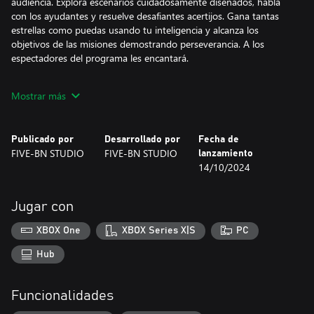
audiencia. Explora escenarios cuidadosamente diseñados, habla
con los ayudantes y resuelve desafiantes acertijos. Gana tantas
estrellas como puedas usando tu inteligencia y alcanza los
objetivos de las misiones demostrando perseverancia. A los
espectadores del programa les encantará.
- Elige una pareja que llegue junta a la meta. Piensa con
Mostrar más
originalidad, demuestra ingenio y ¡tendrás la victoria en el
bolsillo!
- Esfuérzate por alcanzar la excelencia para ocupar el primer
Publicado por
Desarrollado por
Fecha de
puesto entre los demás jugadores.
FIVE-BN STUDIO
FIVE-BN STUDIO
lanzamiento
- Explora mundos enteros con cada nuevo episodio,
14/10/2024
coleccionando cuidadosamente curiosidades locales.
- Disfruta de impresionantes escenarios y bellas bandas sonoras
- Resuelve docenas de acertijos y ponte a prueba en
Jugar con
emocionantes mini juegos.
XBOX One
XBOX Series X|S
PC
Hub
Funcionalidades