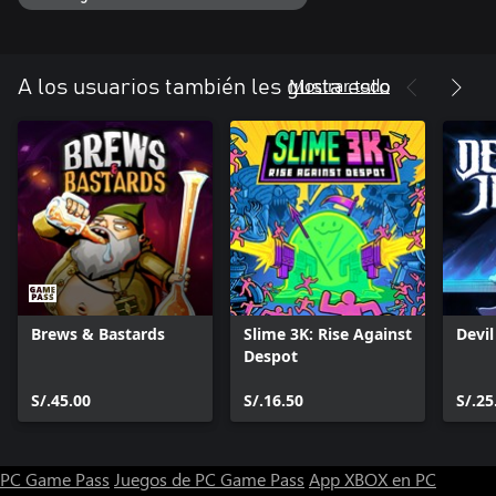
Mostrar todo
A los usuarios también les gusta esto
Brews & Bastards
Slime 3K: Rise Against
Devi
Despot
S/.45.00
S/.16.50
S/.25
PC Game Pass
Juegos de PC Game Pass
App XBOX en PC