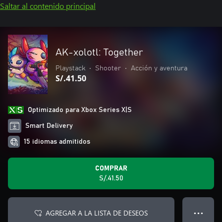
Saltar al contenido principal
AK-xolotl: Together
Playstack
•
Shooter
•
Acción y aventura
S/.41.50
Optimizado para Xbox Series X|S
Smart Delivery
15 idiomas admitidos
COMPRAR
S/.41.50
AGREGAR A LA LISTA DE DESEOS
● ● ●