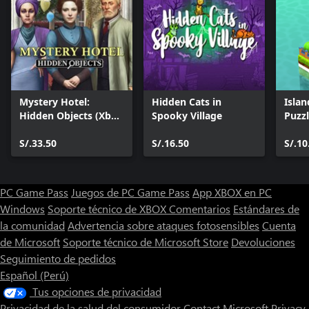
Mystery Hotel:
Hidden Cats in
Islan
Hidden Objects (Xbox
Spooky Village
Puzz
One & Series)
S/.33.50
S/.16.50
S/.10
PC Game Pass
Juegos de PC Game Pass
App XBOX en PC
Windows
Soporte técnico de XBOX
Comentarios
Estándares de
la comunidad
Advertencia sobre ataques fotosensibles
Cuenta
de Microsoft
Soporte técnico de Microsoft Store
Devoluciones
Seguimiento de pedidos
Español (Perú)
Tus opciones de privacidad
Privacidad de la salud del consumidor
Contact Microsoft
Privacy