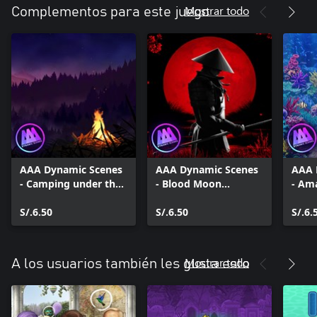
Mostrar todo
Complementos para este juego
AAA Dynamic Scenes
AAA Dynamic Scenes
AAA 
- Camping under the
- Blood Moon
- Ama
Stars Dynamic Scene
Samurai Dynamic
Dyna
S/.6.50
Scene
S/.6.50
S/.6.
Mostrar todo
A los usuarios también les gusta esto