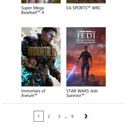
Super Mega
EA SPORTS™ WRC
Baseball™ 4
Immortals of
STAR WARS Jedi:
Aveum™
Survivor™
1
2
3
...
9
Siguiente