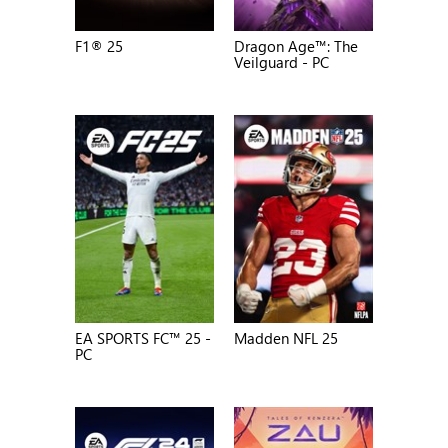
F1® 25
Dragon Age™: The
Veilguard - PC
EA SPORTS FC™ 25 -
Madden NFL 25
PC