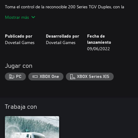
Toma el control de la reconocible 200 Series TGV Duplex, con la
atrevida librea Carmillon, y explora la histórica estación de
Mostrar más
Marseille-Saint-Charles, que contrasta con las estaciones
modernas y elegantes de Aix-en-Provence y Avignon. Cada TGV
Duplex tiene espacio para 508 personas en sus vagones, por lo
Publicado por
Desarrollado por
Fecha de
que con solo dos se puede transportar a más de 1000 pasajeros
Dovetail Games
Dovetail Games
lanzamiento
hasta la costa.
09/06/2022
Jugar con
PC
XBOX One
XBOX Series X|S
Trabaja con