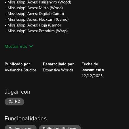
- Mississippi Acres: Palisandro (Wood)
- Mississippi Acres: Mirto (Wood)
- Mississippi Acres: Digital (Camo)
- Mississippi Acres: Flecktarn (Camo)
- Mississippi Acres: Hoja (Camo)
- Mississippi Acres: Premium (Wrap)
El contenido de este pack es solo cosmético y se puede aplicar a
Mostrar más
todas las armas, tiendas de campaña y escondites de caza del
juego. Puedes visualizarlo en el juego gratuitamente antes de
comprarlo.
Publicado por
Desarrollado por
Fecha de
Avalanche Studios
Expansive Worlds
lanzamiento
12/12/2023
Jugar con
PC
Funcionalidades
Online co-op
Online multiplayer