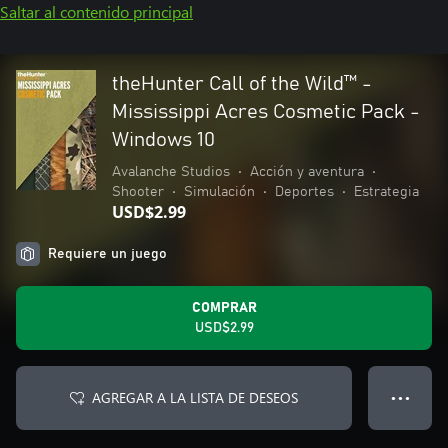
Saltar al contenido principal
theHunter Call of the Wild™ -
Mississippi Acres Cosmetic Pack -
Windows 10
Avalanche Studios
•
Acción y aventura
•
Shooter
•
Simulación
•
Deportes
•
Estrategia
USD$2.99
Requiere un juego
COMPRAR
USD$2.99
AGREGAR A LA LISTA DE DESEOS
● ● ●