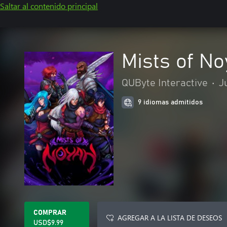
Saltar al contenido principal
Mists of N
QUByte Interactive
•
J
9 idiomas admitidos
COMPRAR
AGREGAR A LA LISTA DE DESEOS
USD$9.99