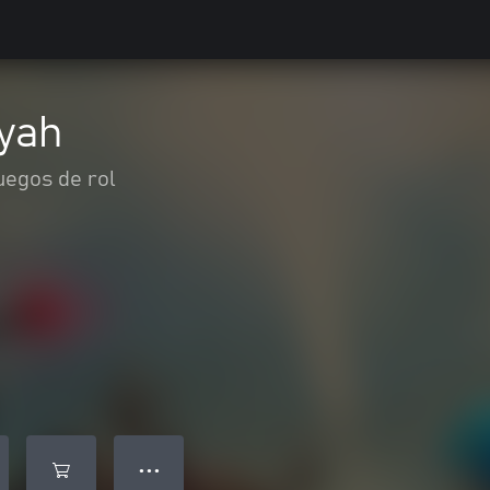
oyah
uegos de rol
● ● ●