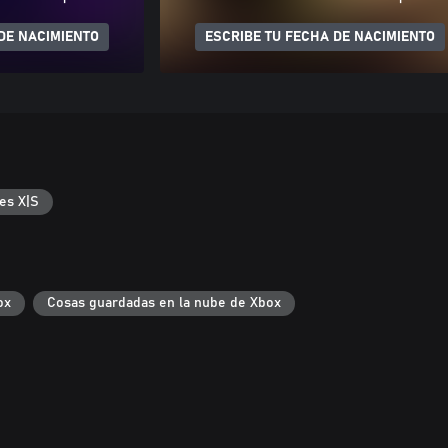
DE NACIMIENTO
ESCRIBE TU FECHA DE NACIMIENTO
es X|S
ox
Cosas guardadas en la nube de Xbox