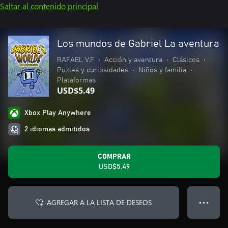
Saltar al contenido principal
Los mundos de Gabriel La aventura
RAFAEL V.F
•
Acción y aventura
•
Clásicos
•
Puzles y curiosidades
•
Niños y familia
•
Plataformas
USD$5.49
Xbox Play Anywhere
2 idiomas admitidos
COMPRAR
USD$5.49
AGREGAR A LA LISTA DE DESEOS
● ● ●