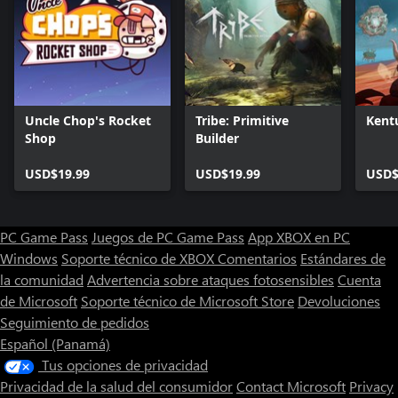
Uncle Chop's Rocket
Tribe: Primitive
Ken
Shop
Builder
USD$19.99
USD$19.99
USD$
PC Game Pass
Juegos de PC Game Pass
App XBOX en PC
Windows
Soporte técnico de XBOX
Comentarios
Estándares de
la comunidad
Advertencia sobre ataques fotosensibles
Cuenta
de Microsoft
Soporte técnico de Microsoft Store
Devoluciones
Seguimiento de pedidos
Español (Panamá)
Tus opciones de privacidad
Privacidad de la salud del consumidor
Contact Microsoft
Privacy