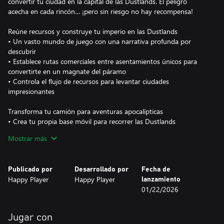
convertir tu ciudad en la capital de las Dustlands. El peligro
acecha en cada rincón… ¡pero sin riesgo no hay recompensa!
Reúne recursos y construye tu imperio en las Dustlands
• Un vasto mundo de juego con una narrativa profunda por
descubrir
• Establece rutas comerciales entre asentamientos únicos para
convertirte en un magnate del páramo
• Controla el flujo de recursos para levantar ciudades
impresionantes
Transforma tu camión para aventuras apocalípticas
• Crea tu propia base móvil para recorrer las Dustlands
• Instala modificaciones para convertir tu camión en un arma letal
Mostrar más
contra enjambres de infectados
Un elenco de compañeros únicos
Publicado por
Desarrollado por
Fecha de
• Recluta a un grupo diverso de aventureros con características
Happy Player
Happy Player
lanzamiento
distintivas
01/22/2026
• Asigna distintos roles para ayudar en la construcción de tu
ciudad
• Equipa y entrena compañeros animales para mejorar las
Jugar con
estadísticas de tu equipo