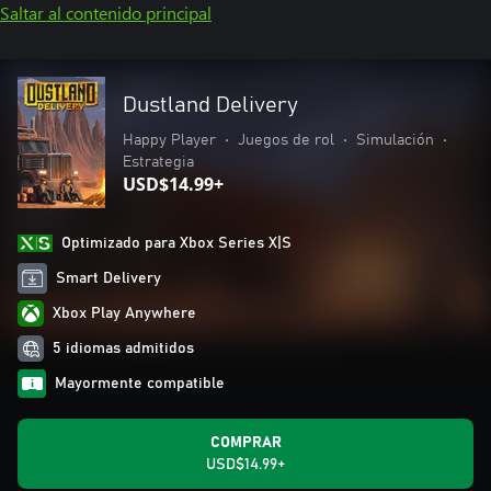
Saltar al contenido principal
Dustland Delivery
Happy Player
•
Juegos de rol
•
Simulación
•
Estrategia
USD$14.99+
Optimizado para Xbox Series X|S
Smart Delivery
Xbox Play Anywhere
5 idiomas admitidos
Mayormente compatible
COMPRAR
USD$14.99+