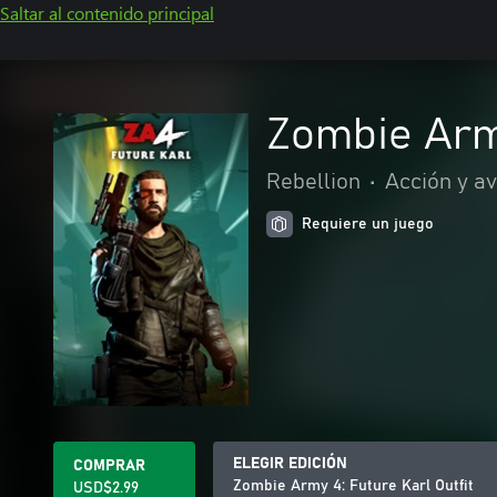
Saltar al contenido principal
Zombie Army
Rebellion
•
Acción y a
Requiere un juego
ELEGIR EDICIÓN
COMPRAR
Zombie Army 4: Future Karl Outfit
USD$2.99