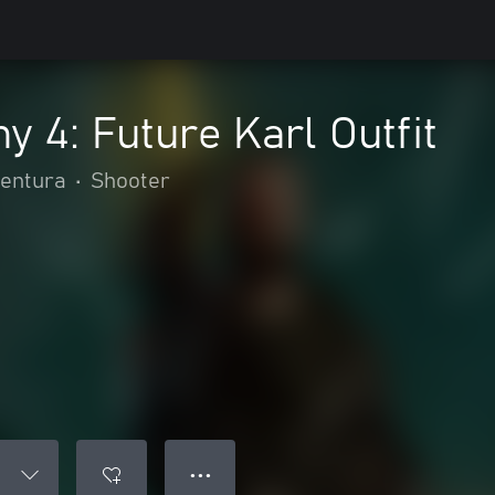
 4: Future Karl Outfit
ventura
•
Shooter
● ● ●