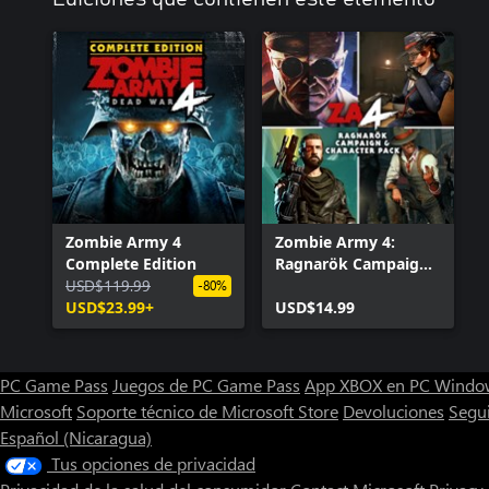
Zombie Army 4
Zombie Army 4:
Complete Edition
Ragnarök Campaign
USD$119.99
& Character Pack
-80%
USD$23.99+
USD$14.99
PC Game Pass
Juegos de PC Game Pass
App XBOX en PC Windo
Microsoft
Soporte técnico de Microsoft Store
Devoluciones
Segu
Español (Nicaragua)
Tus opciones de privacidad