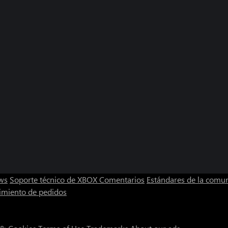
ws
Soporte técnico de XBOX
Comentarios
Estándares de la comu
imiento de pedidos