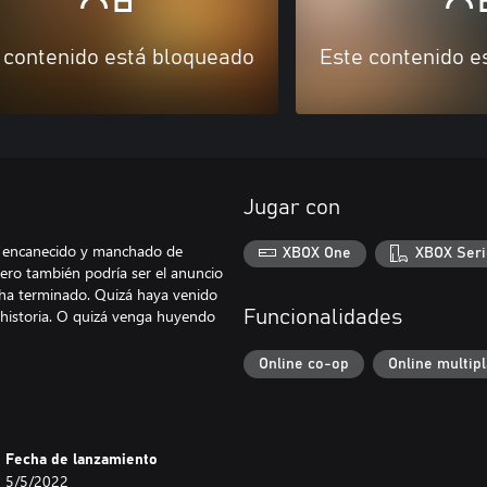
 contenido está bloqueado
Este contenido e
Jugar con
l, encanecido y manchado de
XBOX One
XBOX Seri
ero también podría ser el anuncio
 ha terminado. Quizá haya venido
a historia. O quizá venga huyendo
Funcionalidades
Online co-op
Online multip
Fecha de lanzamiento
5/5/2022