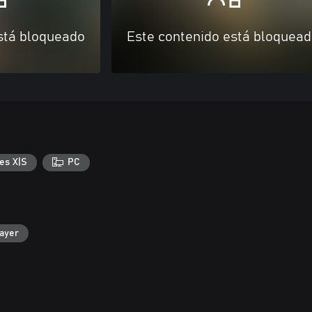
stá bloqueado
Este contenido está bloquea
es X|S
PC
layer