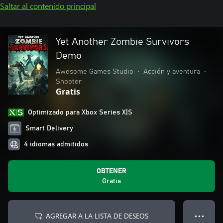
Saltar al contenido principal
Yet Another Zombie Survivors
Demo
Awesome Games Studio
•
Acción y aventura
•
Shooter
Gratis
Optimizado para Xbox Series X|S
Smart Delivery
4 idiomas admitidos
OBTENER
Gratis
AGREGAR A LA LISTA DE DESEOS
● ● ●