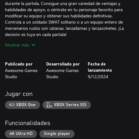
durante la partida. Consigue una gran variedad de ventajas y
habilidades de apoyo, o céntrate en tu personaje favorito para
modificar su equipo y obtener sus habilidades definitivas.
Controla a un soldado SWAT solitario o a un equipo entero de
mercenarios rudos con catanas, lanzallamas y lanzacohetes. ¡La
decisión es tuya en cada partida!
Mostrar más
Crea tu escuadrón como quieras con mejoras permanentes.
Decide cómo quieres progresar. Si cambias de opinión, puedes
reiniciar y probar con otra cosa. Elige la especialidad que más te
Publicado por
Desarrollado por
Fecha de
guste y observa cómo tu equipo se convierte en la muerte,
Awesome Games
Awesome Games
lanzamiento
destructora de mundos.
Studio
Studio
9/12/2024
Jugar con
XBOX One
XBOX Series X|S
Funcionalidades
4K Ultra HD
Single player