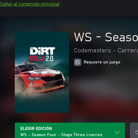
Saltar al contenido principal
WS - Season
Codemasters
•
Carrer
Requiere un juego
ELEGIR EDICIÓN
WS - Season Four - Stage Three Liveries