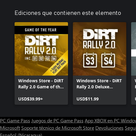
Ediciones que contienen este elemento
Windows Store - DiRT
Windows Store - DiRT
Rally 2.0 Game of the
Rally 2.0 Deluxe
Year Edition
Content Pack 2.0
USD$39.99+
(Seasons 3 and 4)
USD$11.99
PC Game Pass
Juegos de PC Game Pass
App XBOX en PC Windo
Microsoft
Soporte técnico de Microsoft Store
Devoluciones
Segu
Español (Nicaragua)