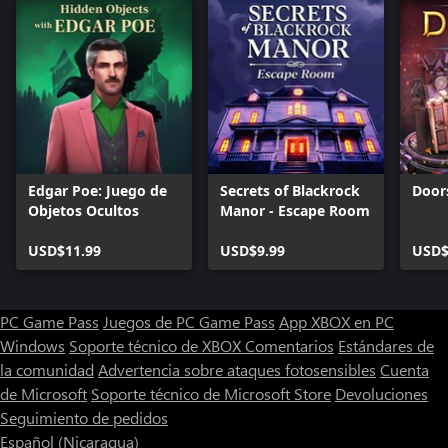
Edgar Poe: Juego de
Secrets of Blackrock
Door
Objetos Ocultos
Manor - Escape Room
USD$11.99
USD$9.99
USD$
PC Game Pass
Juegos de PC Game Pass
App XBOX en PC
Windows
Soporte técnico de XBOX
Comentarios
Estándares de
la comunidad
Advertencia sobre ataques fotosensibles
Cuenta
de Microsoft
Soporte técnico de Microsoft Store
Devoluciones
Seguimiento de pedidos
Español (Nicaragua)