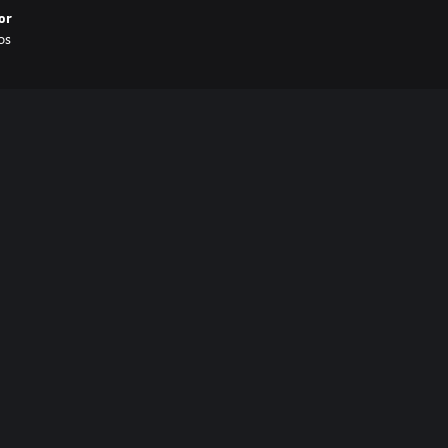
or
os