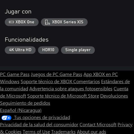
Jugar con
XBOX One
XBOX Series X|S
Funcionalidades
4K Ultra HD
HDR10
Single player
PC Game Pass
Juegos de PC Game Pass
App XBOX en PC
Windows
Soporte técnico de XBOX
Comentarios
Estándares de
la comunidad
Advertencia sobre ataques fotosensibles
Cuenta
de Microsoft
Soporte técnico de Microsoft Store
Devoluciones
Seguimiento de pedidos
Español (Nicaragua)
Tus opciones de privacidad
Privacidad de la salud del consumidor
Contact Microsoft
Privacy
& Cookies
Terms of Use
Trademarks
About our ads