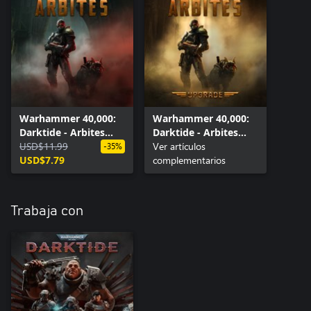
Warhammer 40,000:
Warhammer 40,000:
Darktide - Arbites
Darktide - Arbites
Class
USD$11.99
Class Cosmetic
Ver artículos
-35%
USD$7.79
Upgrade
complementarios
Trabaja con