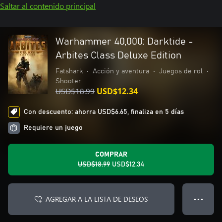
Saltar al contenido principal
Warhammer 40,000: Darktide -
Arbites Class Deluxe Edition
Fatshark
•
Acción y aventura
•
Juegos de rol
•
Shooter
USD$18.99
USD$12.34
Con descuento: ahorra USD$6.65, finaliza en 5 días
Requiere un juego
COMPRAR
USD$18.99
USD$12.34
AGREGAR A LA LISTA DE DESEOS
● ● ●