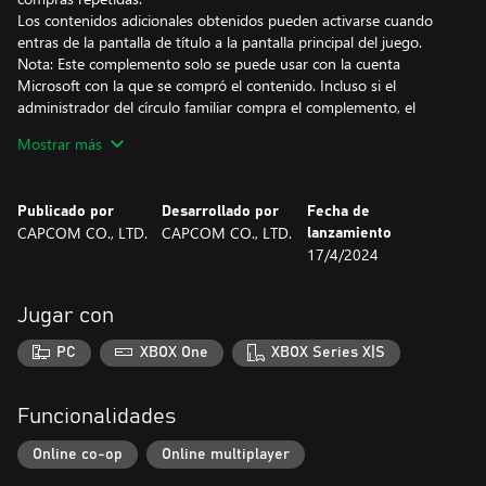
Los contenidos adicionales obtenidos pueden activarse cuando
entras de la pantalla de título a la pantalla principal del juego.
Nota: Este complemento solo se puede usar con la cuenta
Microsoft con la que se compró el contenido. Incluso si el
administrador del círculo familiar compra el complemento, el
contenido no estará disponible para ningún miembro de la
Mostrar más
familia.
Publicado por
Desarrollado por
Fecha de
CAPCOM CO., LTD.
CAPCOM CO., LTD.
lanzamiento
17/4/2024
Jugar con
PC
XBOX One
XBOX Series X|S
Funcionalidades
Online co-op
Online multiplayer