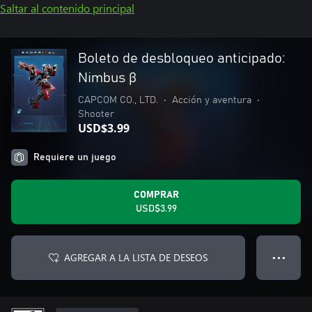
Saltar al contenido principal
Boleto de desbloqueo anticipado:
Nimbus β
CAPCOM CO., LTD.
•
Acción y aventura
•
Shooter
USD$3.99
Requiere un juego
COMPRAR
USD$3.99
AGREGAR A LA LISTA DE DESEOS
● ● ●