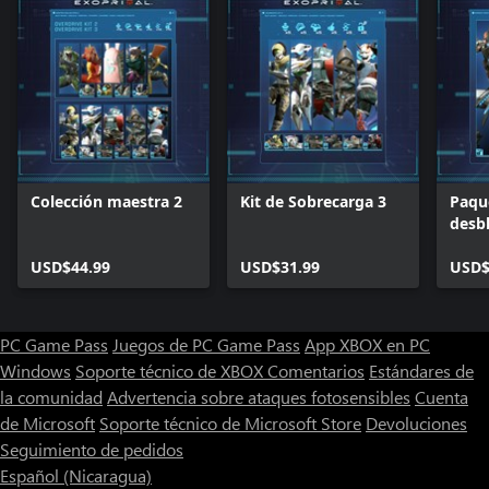
Colección maestra 2
Kit de Sobrecarga 3
Paqu
desb
anti
USD$44.99
USD$31.99
exotr
USD$
PC Game Pass
Juegos de PC Game Pass
App XBOX en PC
Windows
Soporte técnico de XBOX
Comentarios
Estándares de
la comunidad
Advertencia sobre ataques fotosensibles
Cuenta
de Microsoft
Soporte técnico de Microsoft Store
Devoluciones
Seguimiento de pedidos
Español (Nicaragua)