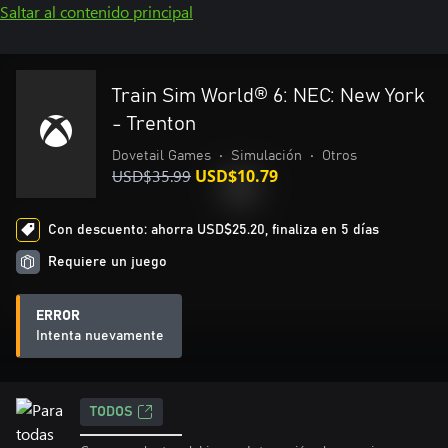
Saltar al contenido principal
Train Sim World® 6: NEC: New York
- Trenton
Dovetail Games
•
Simulación
•
Otros
USD$35.99
USD$10.79
Con descuento: ahorra USD$25.20, finaliza en 5 días
Requiere un juego
ERROR
Intenta nuevamente
TODOS