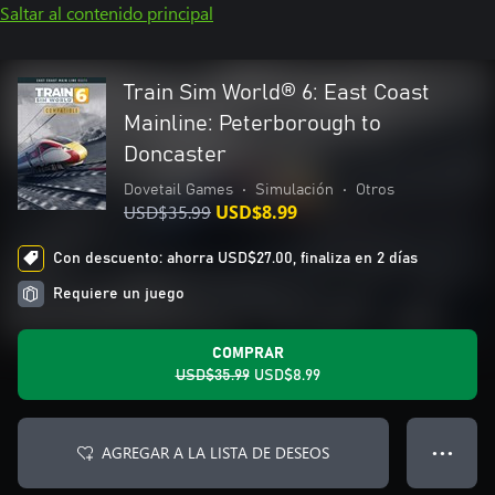
Saltar al contenido principal
Train Sim World® 6: East Coast
Mainline: Peterborough to
Doncaster
Dovetail Games
•
Simulación
•
Otros
USD$35.99
USD$8.99
Con descuento: ahorra USD$27.00, finaliza en 2 días
Requiere un juego
COMPRAR
USD$35.99
USD$8.99
AGREGAR A LA LISTA DE DESEOS
● ● ●