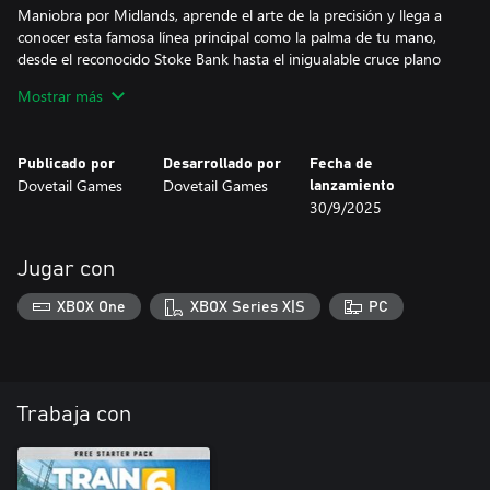
Maniobra por Midlands, aprende el arte de la precisión y llega a
conocer esta famosa línea principal como la palma de tu mano,
desde el reconocido Stoke Bank hasta el inigualable cruce plano
de Newark, confía en las señales y en tu ingenio para que guíen
Mostrar más
tu viaje. Controlarás trenes con cientos de pasajeros y toneladas
de carga a bordo.
Publicado por
Desarrollado por
Fecha de
Despierta tu deseo interior por la velocidad y apresúrate a lo
Dovetail Games
Dovetail Games
lanzamiento
largo de los límites del condado de Midlands en Train Sim World:
30/9/2025
Jugar con
XBOX One
XBOX Series X|S
PC
Trabaja con