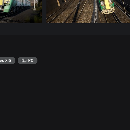
es X|S
PC