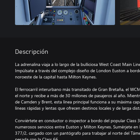
Descripción
La adrenalina viaja a lo largo de la bulliciosa West Coast Main Lin
Impúlsate a través del complejo diseño de London Euston a bordo
noroeste de la capital hasta Milton Keynes.
El ferrocarril interurbano más transitado de Gran Bretaña, el WC
el norte y recibe a más de 30 millones de pasajeros al año. Mientr
de Camden y Brent, esta línea principal funciona a su máxima cap
líneas rápidas y lentas que ofrecen destinos locales y de larga dist
Conviértete en conductor o inspector a bordo del popular Class 3
numerosos servicios entre Euston y Milton Keynes. Sumérjete en l
377/2, cargado con un pantógrafo para trabajar al norte del Támes
pesada con la Class 66.