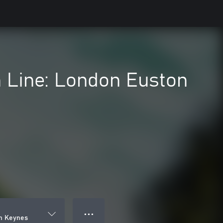
n Line: London Euston
● ● ●
on Keynes