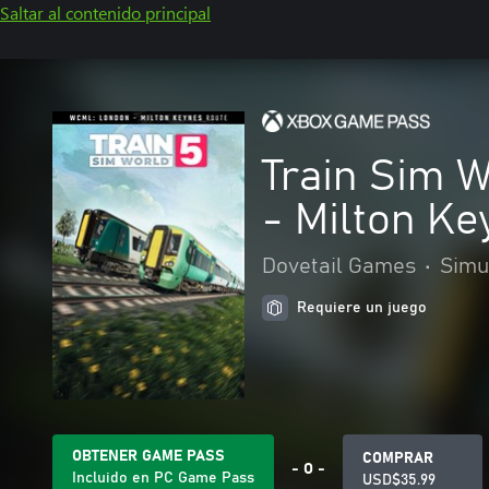
Saltar al contenido principal
Train Sim W
- Milton Ke
Dovetail Games
•
Simu
Requiere un juego
OBTENER GAME PASS
COMPRAR
- O -
Incluido en PC Game Pass
USD$35.99