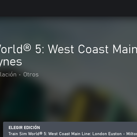
orld® 5: West Coast Mai
ynes
lación
•
Otros
ELEGIR EDICIÓN
Train Sim World® 5: West Coast Main Line: London Euston - Milt