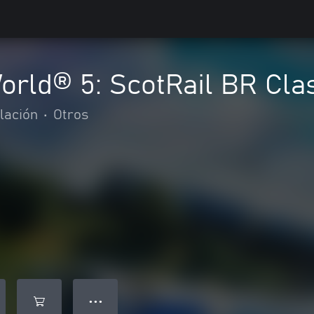
World® 5: ScotRail BR Cl
lación
•
Otros
● ● ●