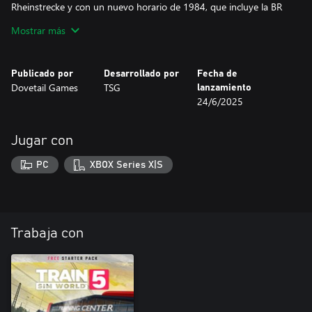
Rheinstrecke y con un nuevo horario de 1984, que incluye la BR
194. Como alternativa, realiza servicios turísticos por la Alemania
Mostrar más
moderna a través de la Pfälzische Ludwigsbahn con la E94 088,
preservada por Elektrische Zugförderung Württemberg. Organiza
tus propios servicios turísticos por Alemania con Free Roam
Publicado por
Desarrollado por
Fecha de
(Recorrido Libre).
Dovetail Games
TSG
lanzamiento
24/6/2025
Jugar con
PC
XBOX Series X|S
Trabaja con