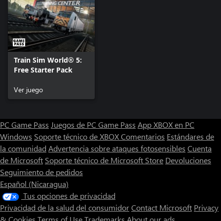
Train Sim World® 5:
Free Starter Pack
Ver juego
PC Game Pass
Juegos de PC Game Pass
App XBOX en PC
Windows
Soporte técnico de XBOX
Comentarios
Estándares de
la comunidad
Advertencia sobre ataques fotosensibles
Cuenta
de Microsoft
Soporte técnico de Microsoft Store
Devoluciones
Seguimiento de pedidos
Español (Nicaragua)
Tus opciones de privacidad
Privacidad de la salud del consumidor
Contact Microsoft
Privacy
& Cookies
Terms of Use
Trademarks
About our ads