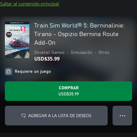
Saltar al contenido principal
Train Sim World® 5: Berninalinie:
Tirano - Ospizio Bernina Route
Add-On
Dovetail Games
•
Simulación
•
Otros
USD$35.99
Requiere un juego
COMPRAR
USD$35.99
AGREGAR A LA LISTA DE DESEOS
● ● ●