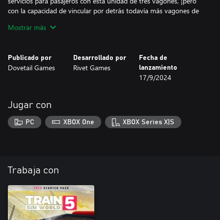
servicios para pasajeros con esta unidad de tres vagones, ¡pero
con la capacidad de vincular por detrás todavía más vagones de
pasajeros y hasta de carga!
Mostrar más
No importa si estás manejando por las calles de Italia o si estás
subiendo las cordilleras suizas, una experiencia increíble te espera
Publicado por
Desarrollado por
Fecha de
con la Berninalinie de Rivet Games: Tirano - Ospizio Bernina en
Dovetail Games
Rivet Games
lanzamiento
Train Sim World 4!
17/9/2024
Jugar con
PC
XBOX One
XBOX Series X|S
Trabaja con