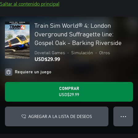
Saltar al contenido principal
Train Sim World® 4: London
Overground Suffragette line:
Gospel Oak - Barking Riverside
Dovetail Games
•
Simulación
•
Otros
USD$29.99
Requiere un juego
COMPRAR
USD$29.99
AGREGAR A LA LISTA DE DESEOS
● ● ●