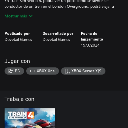
En Train Sim World 4, podrá ver un poco cómo se siente ser
conductor de un tren en el London Overground; podrá viajar a
todo gas por los barrios de Londres (los cuales están servidos por
Mostrar más
una docena de paradas originales). Además, también tendrá la
oportunidad de acceder a la extensión, que recorre la distancia de
2.8 millas, para llegar hasta Barking Riverside. ¡Una aventura
Publicado por
Desarrollado por
Fecha de
Aventra lo está esperando!
Dovetail Games
Dovetail Games
lanzamiento
19/3/2024
El logotipo es una marca de Transport of London registrada en el
Reino Unido y otros países. Todos los derechos reservados.
Jugar con
PC
XBOX One
XBOX Series X|S
Trabaja con