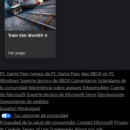
Train Sim World® 4
Ver juego
PC Game Pass
Juegos de PC Game Pass
App XBOX en PC
Windows
Soporte técnico de XBOX
Comentarios
Estándares de
la comunidad
Advertencia sobre ataques fotosensibles
Cuenta
de Microsoft
Soporte técnico de Microsoft Store
Devoluciones
Seguimiento de pedidos
Español (Nicaragua)
Tus opciones de privacidad
Privacidad de la salud del consumidor
Contact Microsoft
Privacy
& Cookies
Terms of Use
Trademarks
About our ads