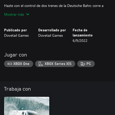
Hazte con el control de dos trenes de la Deutsche Bahn; corre a
toda velocidad en el elegante DB BR 403 ICE 3; resplandece en su
Mostrar más
última librea con las rayas verdes distintivas que hacen homenaje
a la DB con el protector climático más rápido de Alemania y
súbete a bordo del trabajador DB BR 423 que se pasa los días
Publicado por
Desarrollado por
Fecha de
llevando a pasajeros en la línea S3 hasta Mammendorf.
Dovetail Games
Dovetail Games
lanzamiento
6/9/2022
Jugar con
XBOX One
XBOX Series X|S
PC
Trabaja con