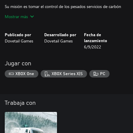
Su misión es tomar el control de los pesados servicios de carbón
y mercancías a través de los montes Apalaches, usando las tan
Mostrar más
reconocibles locomotoras diésel EMD F7 y SD40, situadas en la
vibrante y polvorienta por el carbón librea de Clinchfield Railroad.
Publicado por
Desarrollado por
Fecha de
Dovetail Games
Dovetail Games
lanzamiento
6/9/2022
Jugar con
XBOX One
XBOX Series X|S
PC
Trabaja con