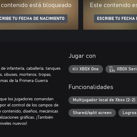
 contenido está bloqueado
Este contenido e
CRIBE TU FECHA DE NACIMIENTO
ESCRIBE TU FECHA 
Jugar con
de infantería, caballería, tanques
XBOX One
XBOX Seri
s, obuses, morteros, tropas,
ramas de la Primera Guerra
Funcionalidades
l que los jugadores comandan
Multijugador local de Xbox (2-2)
por el control de los campos de
vo contenido, diseños, mecánicas
Shared/split screen
Logros
izaciones gráficas. ¡También
niveles nuevos!