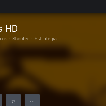
s HD
ros
•
Shooter
•
Estrategia
● ● ●