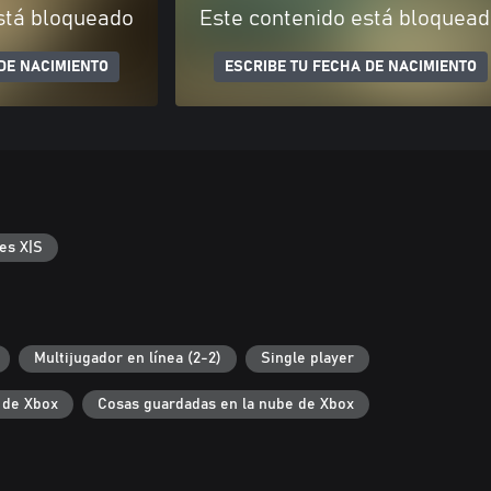
stá bloqueado
Este contenido está bloquea
DE NACIMIENTO
ESCRIBE TU FECHA DE NACIMIENTO
es X|S
Multijugador en línea (2-2)
Single player
 de Xbox
Cosas guardadas en la nube de Xbox