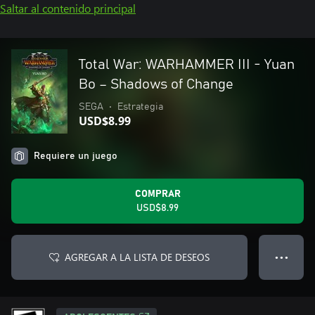
Saltar al contenido principal
Total War: WARHAMMER III - Yuan
Bo – Shadows of Change
SEGA
•
Estrategia
USD$8.99
Requiere un juego
COMPRAR
USD$8.99
AGREGAR A LA LISTA DE DESEOS
● ● ●