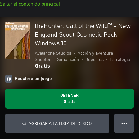
Saltar al contenido principal
theHunter: Call of the Wild™ - New
England Scout Cosmetic Pack -
Windows 10
Avalanche Studios
•
Acción y aventura
•
Shooter
•
Simulación
•
Deportes
•
Estrategia
Gratis
Requiere un juego
OBTENER
Gratis
AGREGAR A LA LISTA DE DESEOS
● ● ●