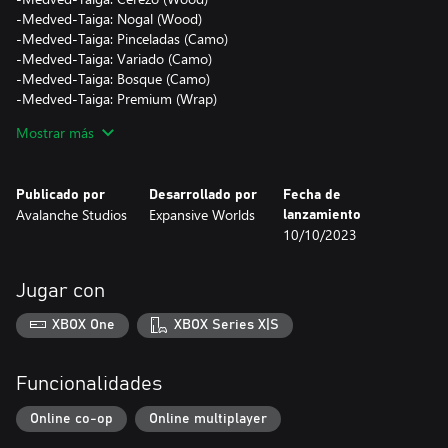
-Medved-Taiga: Nogal (Wood)
-Medved-Taiga: Pinceladas (Camo)
-Medved-Taiga: Variado (Camo)
-Medved-Taiga: Bosque (Camo)
-Medved-Taiga: Premium (Wrap)
Mostrar más
El contenido de este pack es solo cosmético y se puede aplicar a
todas las armas, tiendas de campaña y escondites de caza del
juego. Puedes visualizarlo en el juego gratuitamente antes de
Publicado por
Desarrollado por
Fecha de
comprarlo.
Avalanche Studios
Expansive Worlds
lanzamiento
10/10/2023
Jugar con
XBOX One
XBOX Series X|S
Funcionalidades
Online co-op
Online multiplayer