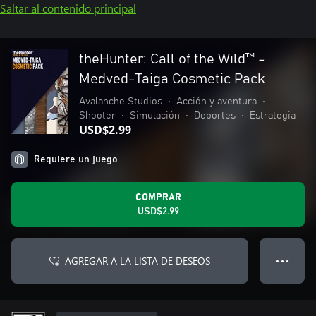
Saltar al contenido principal
theHunter: Call of the Wild™ -
Medved-Taiga Cosmetic Pack
Avalanche Studios
•
Acción y aventura
•
Shooter
•
Simulación
•
Deportes
•
Estrategia
USD$2.99
Requiere un juego
COMPRAR
USD$2.99
AGREGAR A LA LISTA DE DESEOS
● ● ●