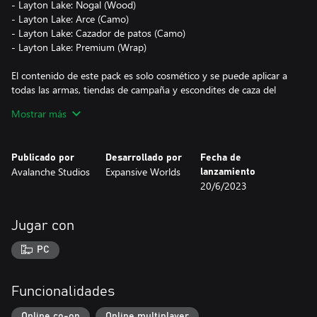
- Layton Lake: Nogal (Wood)
- Layton Lake: Arce (Camo)
- Layton Lake: Cazador de patos (Camo)
- Layton Lake: Premium (Wrap)
El contenido de este pack es solo cosmético y se puede aplicar a
todas las armas, tiendas de campaña y escondites de caza del
juego. Puedes visualizarlo en el juego gratuitamente antes de
Mostrar más
comprarlo.
Publicado por
Desarrollado por
Fecha de
Avalanche Studios
Expansive Worlds
lanzamiento
20/6/2023
Jugar con
PC
Funcionalidades
Online co-op
Online multiplayer