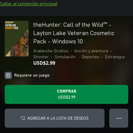
Saltar al contenido principal
theHunter: Call of the Wild™ -
Layton Lake Veteran Cosmetic
Pack - Windows 10
Avalanche Studios
•
Acción y aventura
•
Shooter
•
Simulación
•
Deportes
•
Estrategia
USD$2.99
Requiere un juego
COMPRAR
USD$2.99
AGREGAR A LA LISTA DE DESEOS
● ● ●