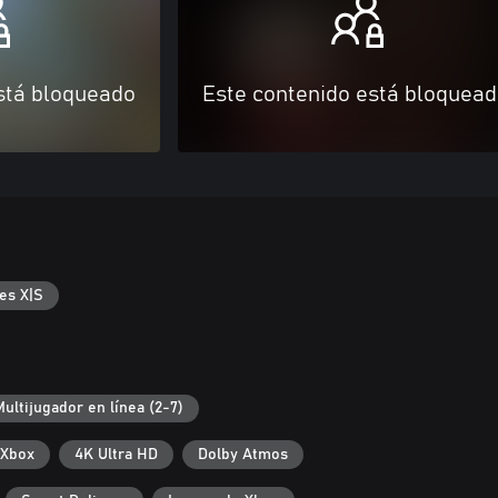
stá bloqueado
Este contenido está bloquea
es X|S
Multijugador en línea (2-7)
 Xbox
4K Ultra HD
Dolby Atmos