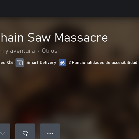
Chain Saw Massacre
n y aventura
•
Otros
ies X|S
Smart Delivery
2 Funcionalidades de accesibilidad
● ● ●