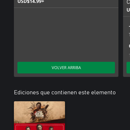
USD$14.99+
C
U
VOLVER ARRIBA
Ediciones que contienen este elemento