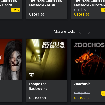
 Chain Saw
The Texas Chain Saw
The Texas Chain S
 - Hands
Massacre - Rush
Massacre - Nicoter
Week Laundry Day
Leatherface
USD$15.99
-75%
-
Outfit
USD$1.99
USD$3.99
Mostrar todo
Escape the
Zoochosis
Backrooms
USD$12.49
-
USD$11.99
USD$5.62