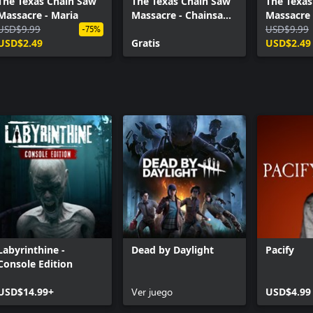
The Texas Chain Saw
The Texas Chain Saw
The Texas
Massacre - Maria
Massacre - Chainsaw
Massacre
USD$9.99
Skin Variants
USD$9.99
-75%
USD$2.49
Gratis
USD$2.49
Labyrinthine -
Dead by Daylight
Pacify
Console Edition
USD$14.99+
Ver juego
USD$4.99