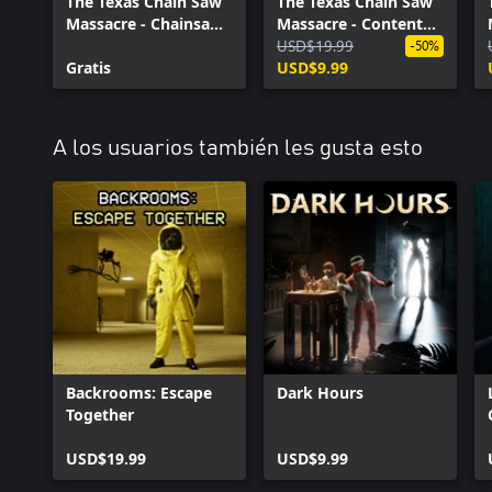
The Texas Chain Saw
The Texas Chain Saw
Massacre - Chainsaw
Massacre - Content
Skin Variants 2
Pass
USD$19.99
-50%
Gratis
USD$9.99
A los usuarios también les gusta esto
Backrooms: Escape
Dark Hours
Together
USD$19.99
USD$9.99