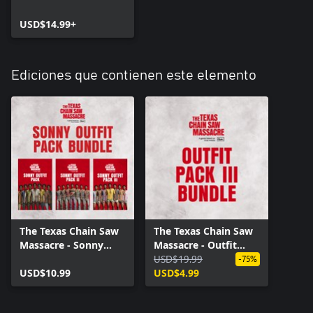
USD$14.99+
Ediciones que contienen este elemento
The Texas Chain Saw
The Texas Chain Saw
Massacre - Sonny
Massacre - Outfit
Outfits Bundle
Pack Bundle 3
USD$19.99
-75%
USD$10.99
USD$4.99